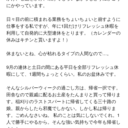
にかやっています。
日々目の前に積まれる業務をちょいちょいと崩すように
仕事をする私ですが、年に1回だけリフレッシュ休暇を
利用して自発的に大型連休をとります。（カレンダーの
休みはキチンと貰いますよ！）
休まないとね、心が枯れるタイプの人間なので…。
9月の連休と土日の間にある平日を全部リフレッシュ休
暇にして、1週間ちょっとくらい。私のお盆休みです。
そんなシルバーウィークの過ごし方は、帰省一択です。
田舎なので親戚に配るお土産をたんまりと買って帰りま
す。稲刈りのラストスパートに帰省してくる三十路の
娘。親からしたら邪魔でしかない。しかし私は帰りま
す。ごめんなさいね。 私のことは気にしないでくれ。1
人で勝手にやるから。そんな強い気持ちで今年も帰省し