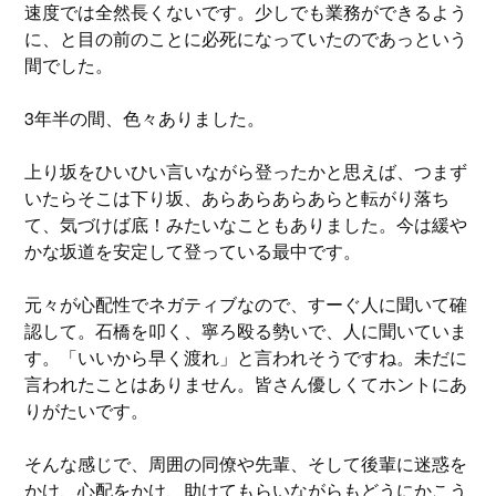
速度では全然長くないです。少しでも業務ができるよう
に、と目の前のことに必死になっていたのであっという
間でした。
3年半の間、色々ありました。
上り坂をひいひい言いながら登ったかと思えば、つまず
いたらそこは下り坂、あらあらあらあらと転がり落ち
て、気づけば底！みたいなこともありました。今は緩や
かな坂道を安定して登っている最中です。
元々が心配性でネガティブなので、すーぐ人に聞いて確
認して。石橋を叩く、寧ろ殴る勢いで、人に聞いていま
す。「いいから早く渡れ」と言われそうですね。未だに
言われたことはありません。皆さん優しくてホントにあ
りがたいです。
そんな感じで、周囲の同僚や先輩、そして後輩に迷惑を
かけ、心配をかけ、助けてもらいながらもどうにかこう