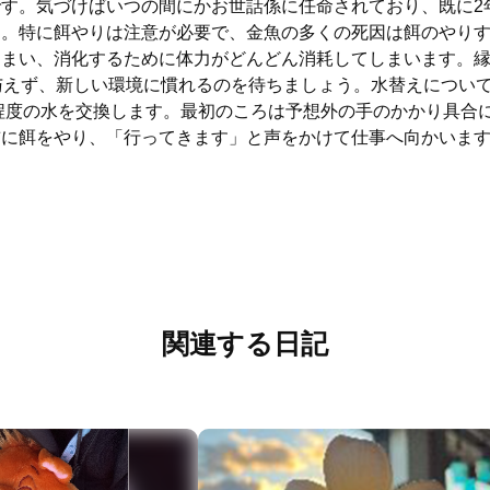
す。気づけばいつの間にかお世話係に任命されており、既に2
す。特に餌やりは注意が必要で、金魚の多くの死因は餌のやり
しまい、消化するために体力がどんどん消耗してしまいます。
与えず、新しい環境に慣れるのを待ちましょう。水替えについ
1程度の水を交換します。最初のころは予想外の手のかかり具合
前に餌をやり、「行ってきます」と声をかけて仕事へ向かいま
関連する日記