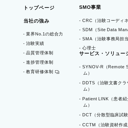
SMO事業
トップページ
- CRC（治験コーディ
当社の強み
- SDM（Site Data Ma
- 業界No.1の総合力
- SMA（治験事務局担
- 治験実績
- 心理士
- 品質管理体制
サービス・ソリュー
- 進捗管理体制
- SYNOV-R（Remote
- 教育研修体制
ム）
- DDTS（治験文書ク
ム）
- Patient LINK（患
ム）
- DCT（分散型臨床試験
- CCTM（治験資材作