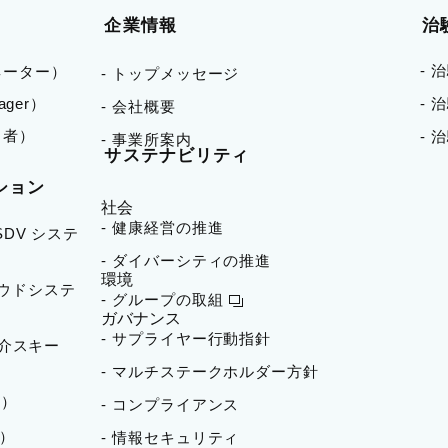
企業情報
治
- 
ネーター）
- トップメッセージ
nager）
-
- 会社概要
当者）
- 
- 事業所案内
サステナビリティ
ション
社会
- 健康経営の推進
 SDV システ
- ダイバーシティの推進
環境
ラウドシステ
- グループの取組
ガバナンス
- サプライヤー行動指針
者紹介スキー
- マルチステークホルダー方針
）​
- コンプライアンス
成）
- 情報セキュリティ