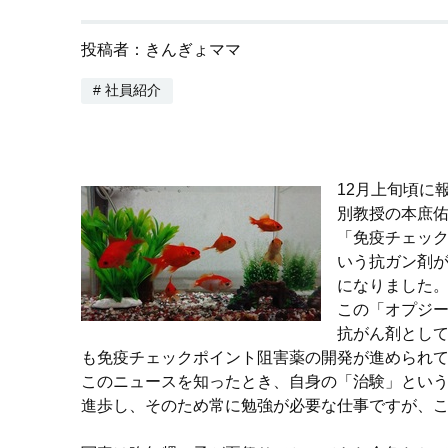
投稿者：きんぎょママ
# 社員紹介
12月上旬頃に
別教授の本庶
「免疫チェッ
いう抗ガン剤
になりました
この「オプジ
抗がん剤とし
も免疫チェックポイント阻害薬の開発が進められ
このニュースを知ったとき、自身の「治験」とい
進歩し、そのため常に勉強が必要な仕事ですが、