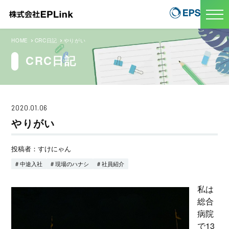
HOME
CRC日記
やりがい
CRC日記
2020.01.06
やりがい
投稿者：すけにゃん
# 中途入社
# 現場のハナシ
# 社員紹介
私は
総合
病院
で13