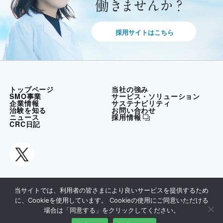
採用サイトはこちら
トップページ
当社の強み
SMO事業
サービス・ソリューション
企業情報
サステナビリティ
治験を知る
お問い合わせ
ニュース
採用情報
CRC日記
当サイトでは、利用者の皆さまにより良いサービスを提供するため
に、Cookieを使用しています。 Cookieの使用にご同意いただける
ご利用方法
個人情報保護方針
場合は「同意する」をクリックしてください。
Copyright 2024 EP-Link Co., Ltd.