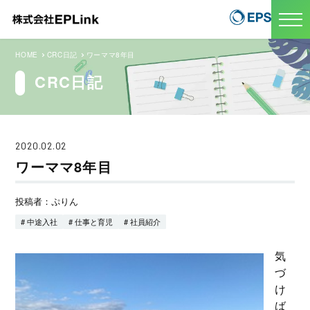
HOME
CRC日記
ワーママ8年目
CRC日記
2020.02.02
ワーママ8年目
投稿者：ぷりん
# 中途入社
# 仕事と育児
# 社員紹介
気
づ
け
ば