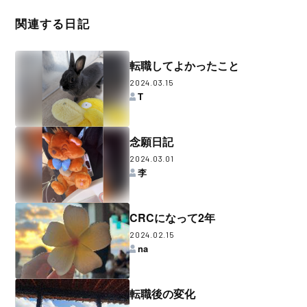
関連する日記
転職してよかったこと
2024.03.15
T
念願日記
2024.03.01
李
CRCになって2年
2024.02.15
na
転職後の変化