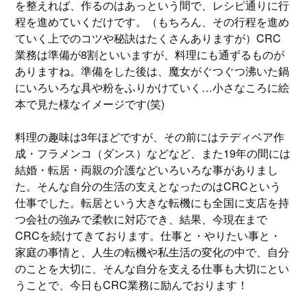
を整えれば、作るのはあっという間で、レシピ通りに行
程を進めていくだけです。（もちろん、その行程を進め
ていく上でのコツや秘訣はたくさんありますが）CRC
業務は準備が8割といいますが、料理にも通ずるものが
ありますね。準備をした後は、魔女がぐつぐつ沸いた鍋
にいろいろな具や粉をふりかけていく…小さなころに絵
本で見た様なイメージです(笑)
料理の趣味は3年ほどですが、その前にはテディベア作
成・フラメンコ（ダンス）などなど、また19年の間には
結婚・転居・両親の介護などいろいろな事がありまし
た。そんな自分の生活の支えとなったのはCRCという
仕事でした。転居という大きな転機にも全国に支店を持
つ会社の強みで柔軟に対応でき、結果、今現在まで
CRCを続けてきております。仕事と・やりたい事と・
家庭の事情と、人生の転機や私生活の変化の中で、自分
のことを大切に、そんな自分を支える仕事も大切にとい
うことで、今日もCRC業務に励んでおります！