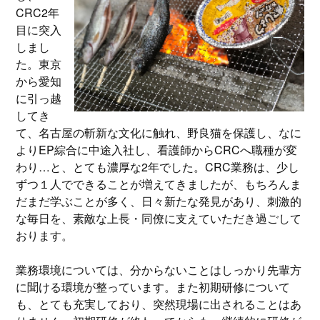
CRC2年
目に突入
しまし
た。東京
から愛知
に引っ越
してき
て、名古屋の斬新な文化に触れ、野良猫を保護し、なに
よりEP綜合に中途入社し、看護師からCRCへ職種が変
わり…と、とても濃厚な2年でした。CRC業務は、少し
ずつ１人でできることが増えてきましたが、もちろんま
だまだ学ぶことが多く、日々新たな発見があり、刺激的
な毎日を、素敵な上長・同僚に支えていただき過ごして
おります。
業務環境については、分からないことはしっかり先輩方
に聞ける環境が整っています。また初期研修について
も、とても充実しており、突然現場に出されることはあ