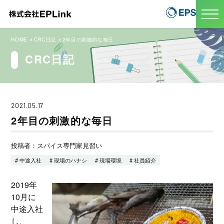
HOME
CRC日記
2年目の刺激的な毎日
CRC日記
2021.05.17
2年目の刺激的な毎日
投稿者：スパイス専門家見習い
# 中途入社
# 現場のハナシ
# 現場環境
# 社員紹介
2019年
10月に
中途入社
し、