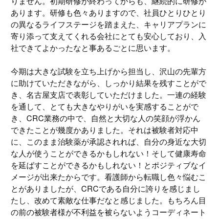
りません。初期研修が終わってからも、継続的に研修が
あります。研修も色々ありますので、社員ひとりひとり
の異なるライフステージを踏まえた、キャリアプランに
寄り添って支えてくれる会社にとても安心しており、入
社できてよかったなと事あるごとに思います。
今期は大きな試験を立ち上げから担当し、沢山の先輩方
に助けていただきながら、しっかり結果を残すことがで
き、名古屋支店で表彰していただけました。一連の経験
を通して、とても大きなやりがいを実感することがで
き、CRC業務の中で、自然と大切な人の笑顔が浮かん
できたことが幾度かありました。それは被験者対応中
に、このまま治験薬が承認されれば、自分の身近な大切
な人が使うことができるかもしれない！そして健康寿命
を延ばすことができるかもしれない！とポジティブなイ
メージが出来たからです。看護師から転職し色々悩むこ
とがありましたが、CRCである自分に誇りを感じまし
たし、改めて素敵な仕事だなと感じました。もちろん目
の前の被験者様が不利益を被らないようコーディネート