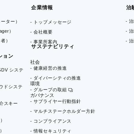
企業情報
治
- 
ネーター）
- トップメッセージ
nager）
-
- 会社概要
当者）
- 
- 事業所案内
サステナビリティ
ション
社会
- 健康経営の推進
 SDV システ
- ダイバーシティの推進
環境
ラウドシステ
- グループの取組
ガバナンス
- サプライヤー行動指針
者紹介スキー
- マルチステークホルダー方針
）​
- コンプライアンス
成）
- 情報セキュリティ