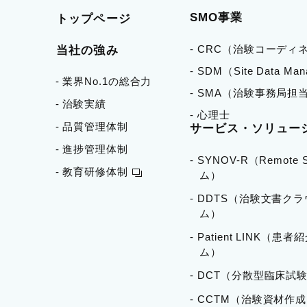
SMO事業
トップページ
- CRC（治験コーディ
当社の強み
- SDM（Site Data Ma
- 業界No.1の総合力
- SMA（治験事務局担
- 治験実績
- 心理士
- 品質管理体制
サービス・ソリュー
- 進捗管理体制
- SYNOV-R（Remote
- 教育研修体制
ム）
- DDTS（治験文書ク
ム）
- Patient LINK（患
ム）
- DCT（分散型臨床試験
- CCTM（治験資材作