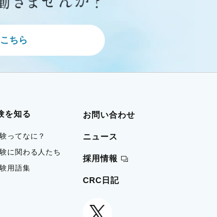
こちら
験を知る
お問い合わせ
治験ってなに？
ニュース
 治験に関わる人たち
採用情報
治験用語集
CRC日記