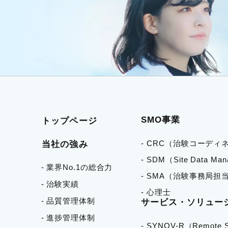
SMO事業
トップページ
- CRC（治験コーディ
当社の強み
- SDM（Site Data Ma
- 業界No.1の総合力
- SMA（治験事務局担
- 治験実績
- 心理士
- 品質管理体制
サービス・ソリュー
- 進捗管理体制
- SYNOV-R（Remote