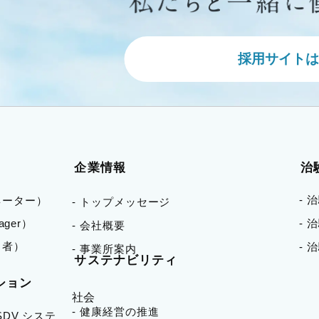
採用サイトは
企業情報
治
- 
ネーター）
- トップメッセージ
nager）
-
- 会社概要
当者）
- 
- 事業所案内
サステナビリティ
ション
社会
- 健康経営の推進
 SDV システ