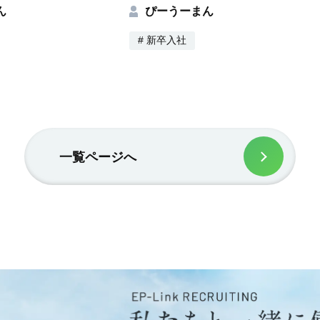
ん
ぴーうーまん
# 新卒入社
一覧ページへ