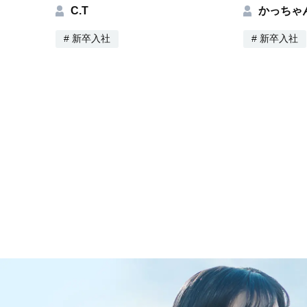
C.T
かっちゃ
# 新卒入社
# 新卒入社