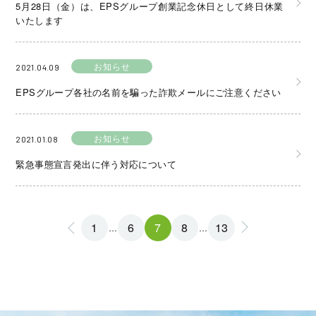
5月28日（金）は、EPSグループ創業記念休日として終日休業
いたします
お知らせ
2021.04.09
EPSグループ各社の名前を騙った詐欺メールにご注意ください
お知らせ
2021.01.08
緊急事態宣言発出に伴う対応について
投
1
6
7
8
13
…
…
稿
の
ペ