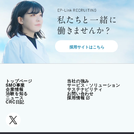
ー
ジ
送
り
採用サイトはこちら
トップページ
当社の強み
SMO事業
サービス・ソリューション
企業情報
サステナビリティ
治験を知る
お問い合わせ
ニュース
採用情報
CRC日記