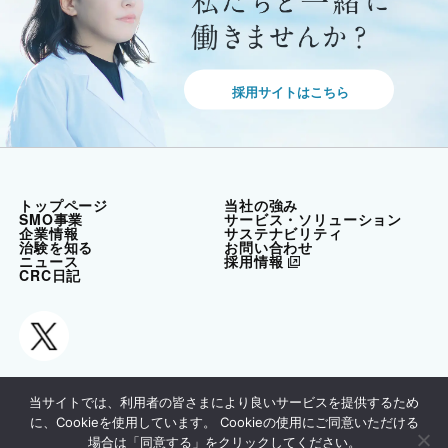
採用サイトはこちら
トップページ
当社の強み
SMO事業
サービス・ソリューション
企業情報
サステナビリティ
治験を知る
お問い合わせ
ニュース
採用情報
CRC日記
当サイトでは、利用者の皆さまにより良いサービスを提供するため
に、Cookieを使用しています。 Cookieの使用にご同意いただける
ご利用方法
個人情報保護方針
場合は「同意する」をクリックしてください。