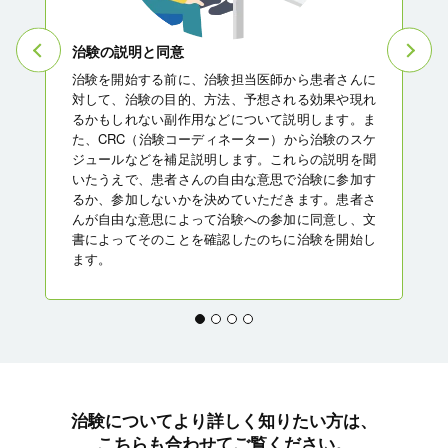
治
治験の説明と同意
にま
患
治験を開始する前に、治験担当医師から患者さんに
んの
に
対して、治験の目的、方法、予想される効果や現れ
医師
方
るかもしれない副作用などについて説明します。ま
の内
ま
た、CRC（治験コーディネーター）から治験のスケ
ジュールなどを補足説明します。これらの説明を聞
いたうえで、患者さんの自由な意思で治験に参加す
るか、参加しないかを決めていただきます。患者さ
んが自由な意思によって治験への参加に同意し、文
書によってそのことを確認したのちに治験を開始し
ます。
治験についてより詳しく知りたい方は、
こちらも合わせてご覧ください。