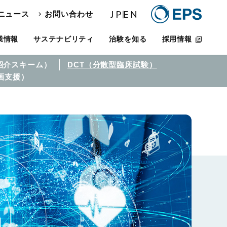
JP
EN
ニュース
お問い合わせ
業情報
サステナビリティ
治験を知る
採用情報
患者紹介スキーム）
DCT（分散型臨床試験）​
参画支援）