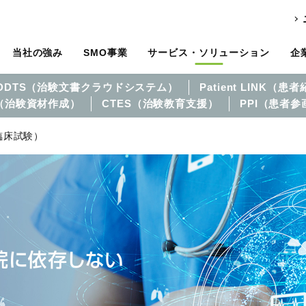
当社の強み
SMO事業
サービス・ソリューション
企
DDTS（治験文書クラウドシステム）
Patient LINK（
M（治験資材作成）
CTES（治験教育支援）
PPI（患者
床試験）​