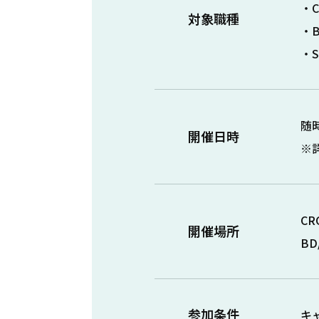
・
対象職種
・
・
随
開催日時
※
C
開催場所
B
参加条件
キ