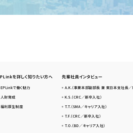
EPLinkを詳しく知りたい方へ
先輩社員インタビュー
EPLinkで働く魅力
A.K.（事業本部副部長 兼 東日本支社長
人財育成
K.S.（CRC／新卒入社）
福利厚生制度
T.T.（SMA／キャリア入社）
T.F.（CRC／新卒入社）
T.O.（BD／キャリア入社）